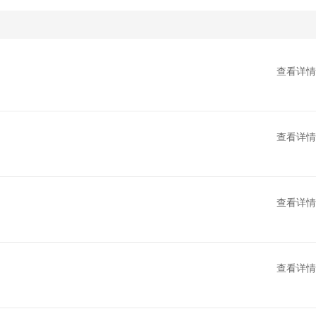
查看详情
查看详情
查看详情
查看详情