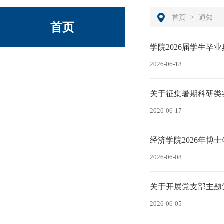
>
首页
通知
首页
学院2026届学生毕
2026-06-18
关于征集暑期科研类
2026-06-17
经济学院2026年博
2026-06-08
关于开展党支部主题党
2026-06-05