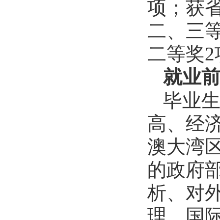
项；获
二、三
二等奖2
就业
毕业
高、经
澳大湾
的政府
析、对
理、国