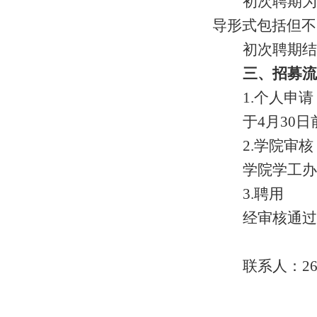
初次聘期为
导形式包括但不
初次聘期结
三、招募流
1.
个人申请
于
4
月
30
日
2.
学院审核
学院学工办
3.
聘用
经审核通过
联系人：
2