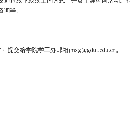
友通过线下或线上的方式，开展生涯咨询活动。
咨询等。
件）提交给学院学工办邮箱
jmxg@gdut.edu.cn
。
。
。